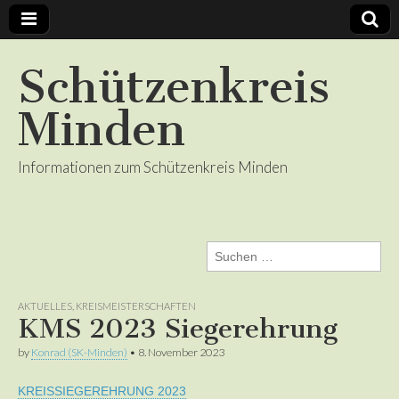
Schützenkreis
Minden
Informationen zum Schützenkreis Minden
Suchen
nach:
AKTUELLES
,
KREISMEISTERSCHAFTEN
KMS 2023 Siegerehrung
by
Konrad (SK-Minden)
•
8. November 2023
KREISSIEGEREHRUNG 2023