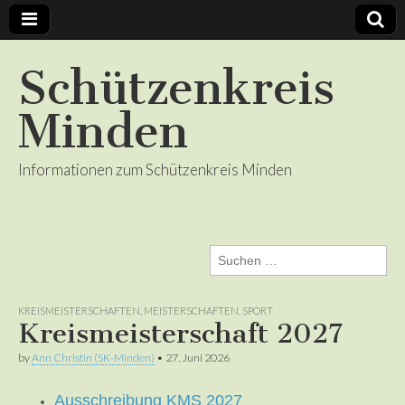
Schützenkreis
Minden
Informationen zum Schützenkreis Minden
Suchen
nach:
KREISMEISTERSCHAFTEN
,
MEISTERSCHAFTEN
,
SPORT
Kreismeisterschaft 2027
by
Ann Christin (SK-Minden)
•
27. Juni 2026
Ausschreibung KMS 2027