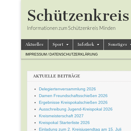
Schützenkrei
Informationen zum Schützenkreis Minden
Skip
Main
Aktuelles
Sport
Infothek
Sonstiges
to
menu
Sub
content
IMPRESSUM / DATENSCHUTZERKLÄRUNG
menu
AKTUELLE BEITRÄGE
Delegiertenversammlung 2026
Damen Freundschaftsschießen 2026
Ergebnisse Kreispokalschießen 2026
Ausschreibung Jugend-Kreispokal 2026
Kreismeisterschaft 2027
Kreispokal Starterliste 2026
Einladung zum 2. Kreisjugendtag am 15. Juli